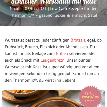
Schneller Wurstsalat mit Käse
Nicole
|
03/07/2021
|
Low Carb Rezepte für den
Thermomix® – gesund, lecker & einfach!
,
Salat
Wurstsalat passt zu jeder zünftigen
Brotzeit
, egal, ob
Frühstück, Brunch, Picknick oder Abendessen. Du
kannst ihn als Beilage zum
Grillen
servieren oder
auch als Snack mit
Laugenbrezn
. Unser bunter
Wurstsalat mit Käse ist super würzig und vor allem
in wenigen Sekunden fertig gemixt. Schnell ran an
den Thermomix®, du wirst ihn lieben!
31 Tage
KOSTENLOS
testen!