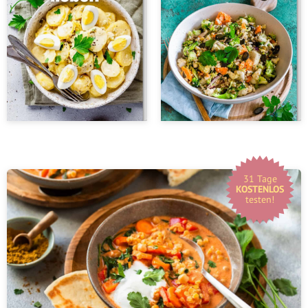
31 Tage
KOSTENLOS
testen!