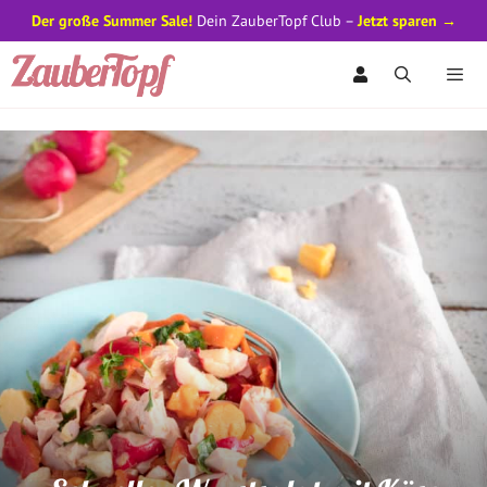
Der große Summer Sale!
Dein ZauberTopf Club –
Jetzt sparen →
Zum
Inhalt
springen
Men