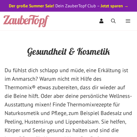
Der große Summer Sale!
Dein ZauberTopf Club –
Jetzt sparen →
Zum
Inhalt
springen
Men
Gesundheit & Kosmetik
Du fühlst dich schlapp und müde, eine Erkältung ist
im Anmarsch? Warum nicht mit Hilfe des
Thermomix® etwas zubereiten, dass dir wieder auf
die Beine hilft. Oder aber deine persönliche Wellness-
Ausstattung mixen! Finde Thermomixrezepte für
Naturkosmetik und Pflege, zum Beispiel Badesalz und
Peeling, Hustensirup und Lippenbalsam. Sie helfen,
Körper und Seele gesund zu halten und sind die