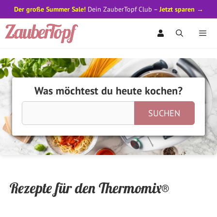
Der große Summer Sale!
Dein ZauberTopf Club –
Jetzt sparen →
Zum
Inhalt
springen
Men
Was möchtest du heute kochen?
Rezepte für den Thermomix®