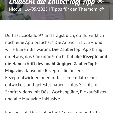
Entdecke die ZauberTopf App 🌟
Nicole
|
16/05/2025
|
Tipps für den Thermomix®
Du hast Cookidoo® und fragst dich, ob du wirklich
noch eine App brauchst? Die Antwort ist: Ja – und
wir erklären dir, warum. Die ZauberTopf App bringt
dir etwas, das Cookidoo® nicht hat:
die Rezepte und
die Handschrift des unabhängigen ZauberTopf-
Magazins
. Tausende Rezepte, die unsere
Rezeptentwickler:innen in fast einem Jahrzehnt
entwickelt und getestet haben – plus Schritt-für-
Schritt-Videos mit Dési, Wochenpläne, Einkaufslisten
und alle Magazine inklusive.
Kurz gesagt: Die ZauberTopf App ist die perfekte