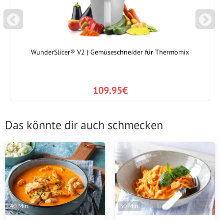
P
N
REVIOUS
EXT
WunderSlicer® V2 | Gemüseschneider für Thermomix
109.95€
Das könnte dir auch schmecken
30 Min.
40 Min.