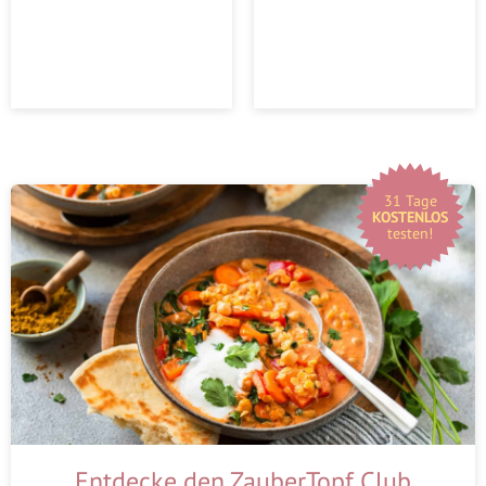
31 Tage
KOSTENLOS
testen!
Entdecke den ZauberTopf Club