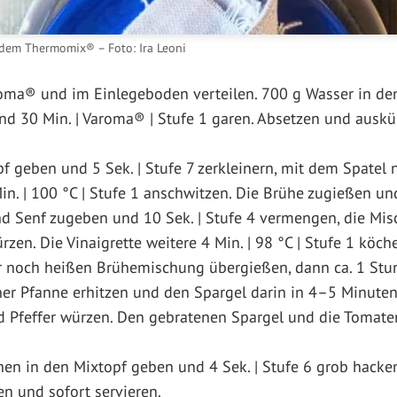
t dem Thermomix® – Foto: Ira Leoni
roma® und im Einlegeboden verteilen. 700 g Wasser in de
d 30 Min. | Varoma® | Stufe 1 garen. Absetzen und auskü
f geben und 5 Sek. | Stufe 7 zerkleinern, mit dem Spatel
n. | 100 °C | Stufe 1 anschwitzen. Die Brühe zugießen und 
d Senf zugeben und 10 Sek. | Stufe 4 vermengen, die Misc
zen. Die Vinaigrette weitere 4 Min. | 98 °C | Stufe 1 köche
er noch heißen Brühemischung übergießen, dann ca. 1 Stun
iner Pfanne erhitzen und den Spargel darin in 4–5 Minute
nd Pfeffer würzen. Den gebratenen Spargel und die Tomate
chen in den Mixtopf geben und 4 Sek. | Stufe 6 grob hacken
en und sofort servieren.