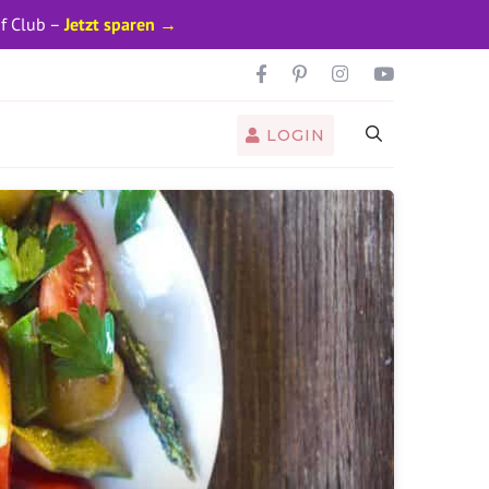
pf Club –
Jetzt sparen →
LOGIN