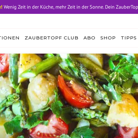
!
Wenig Zeit in der Küche, mehr Zeit in der Sonne. Dein ZauberTo
TIONEN
ZAUBERTOPF CLUB
ABO
SHOP
TIPPS