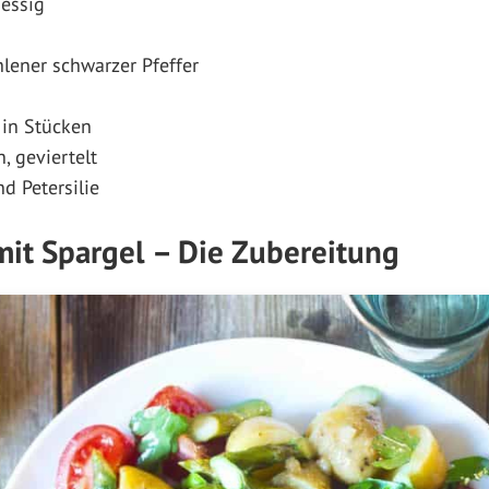
oessig
lener schwarzer Pfeffer
 in Stücken
, geviertelt
d Petersilie
 mit Spargel – Die Zubereitung