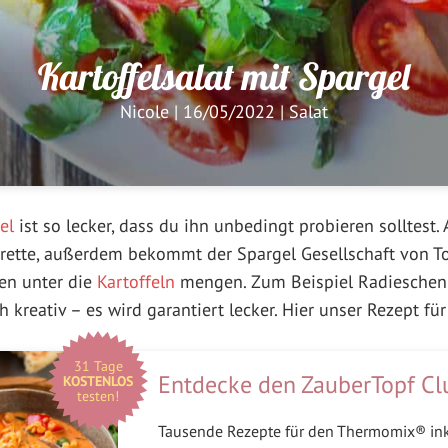
Kartoffelsalat mit Spargel
Nicole
|
16/05/2022
|
Salat
el
ist so lecker, dass du ihn unbedingt probieren solltest
grette, außerdem bekommt der Spargel Gesellschaft von T
en unter die
Kartoffeln
mengen. Zum Beispiel Radieschen
ch kreativ – es wird garantiert lecker. Hier unser Rezept 
31 Tage
Entdecke den ZauberTopf Cl
KOSTENLOS
testen!
Tausende Rezepte für den Thermomix® in