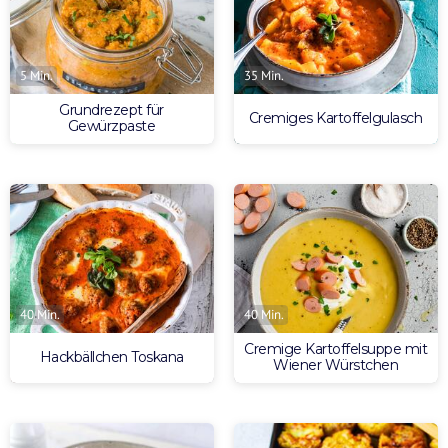
5 Min.
35 Min.
Grundrezept für
Cremiges Kartoffelgulasch
Gewürzpaste
40 Min.
40 Min.
Cremige Kartoffelsuppe mit
Hackbällchen Toskana
Wiener Würstchen