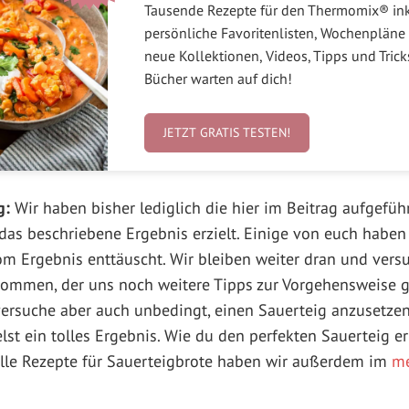
Tausende Rezepte für den Thermomix® in
persönliche Favoritenlisten, Wochenpläne 
neue Kollektionen, Videos, Tipps und Tric
Bücher warten auf dich!
JETZT GRATIS TESTEN!
g:
Wir haben bisher lediglich die hier im Beitrag aufgefüh
as beschriebene Ergebnis erzielt. Einige von euch haben 
m Ergebnis enttäuscht. Wir bleiben weiter dran und vers
ommen, der uns noch weitere Tipps zur Vorgehensweise 
versuche aber auch unbedingt, einen Sauerteig anzusetz
st ein tolles Ergebnis. Wie du den perfekten Sauerteig erh
 tolle Rezepte für Sauerteigbrote haben wir außerdem im
me