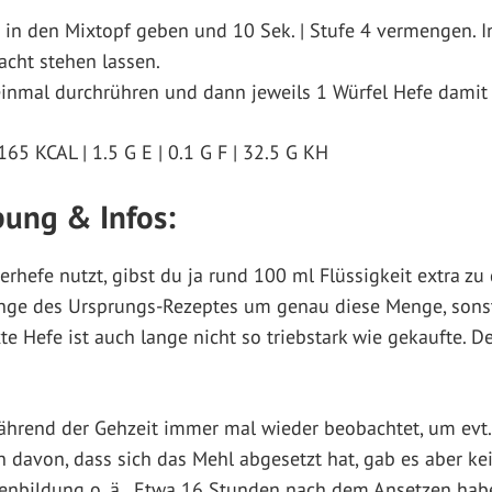
 in den Mixtopf geben und 10 Sek. | Stufe 4 vermengen. In
cht stehen lassen.
inmal durchrühren und dann jeweils 1 Würfel Hefe damit 
65 KCAL | 1.5 G E | 0.1 G F | 32.5 G KH
bung & Infos:
rhefe nutzt, gibst du ja rund 100 ml Flüssigkeit extra zu
nge des Ursprungs-Rezeptes um genau diese Menge, sonst 
te Hefe ist auch lange nicht so triebstark wie gekaufte. De
während der Gehzeit immer mal wieder beobachtet, um evt
n davon, dass sich das Mehl abgesetzt hat, gab es aber k
enbildung o. ä.. Etwa 16 Stunden nach dem Ansetzen habe