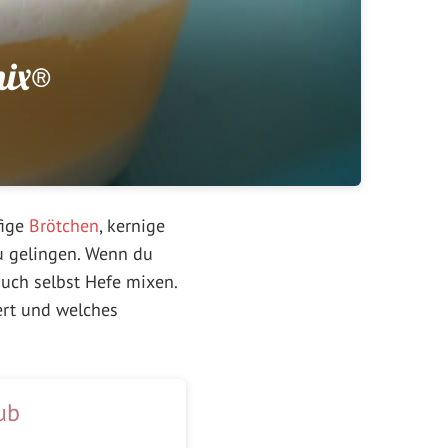
mix®
fige
Brötchen
, kernige
zu gelingen. Wenn du
uch selbst Hefe mixen.
ert und welches
ub