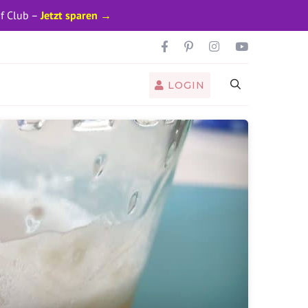
pf Club –
Jetzt sparen →
LOGIN