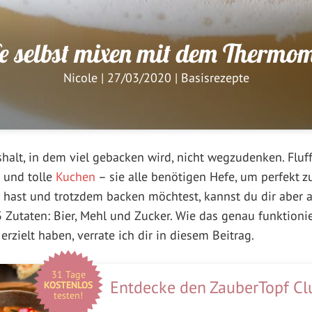
e selbst mixen mit dem Thermo
Nicole
|
27/03/2020
|
Basisrezepte
halt, in dem viel gebacken wird, nicht wegzudenken. Fluf
und tolle
Kuchen
– sie alle benötigen Hefe, um perfekt 
 hast und trotzdem backen möchtest, kannst du dir aber a
 Zutaten: Bier, Mehl und Zucker. Wie das genau funktioni
rzielt haben, verrate ich dir in diesem Beitrag.
31 Tage
Entdecke den ZauberTopf Cl
KOSTENLOS
testen!