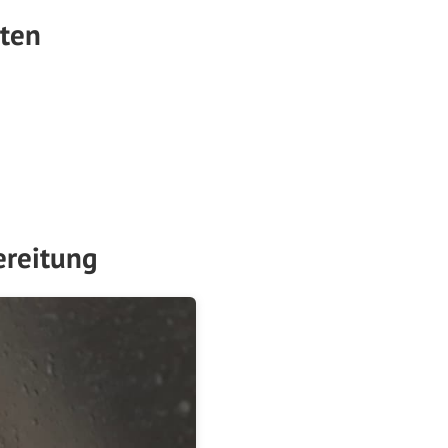
aten
ereitung