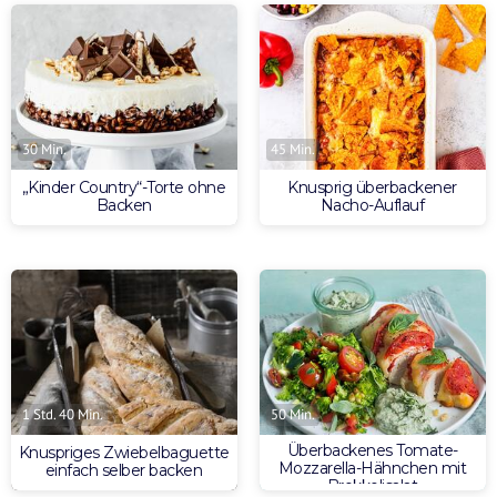
30 Min.
45 Min.
„Kinder Country“-Torte ohne
Knusprig überbackener
Backen
Nacho-Auflauf
1 Std. 40 Min.
50 Min.
Überbackenes Tomate-
Knuspriges Zwiebelbaguette
Mozzarella-Hähnchen mit
einfach selber backen
Brokkolisalat