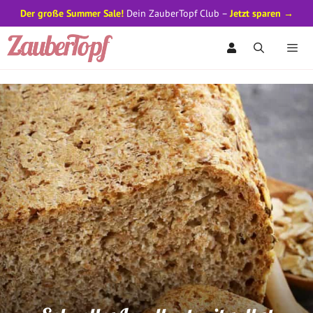
Der große Summer Sale!
Dein ZauberTopf Club –
Jetzt sparen →
Zum
Inhalt
springen
Men