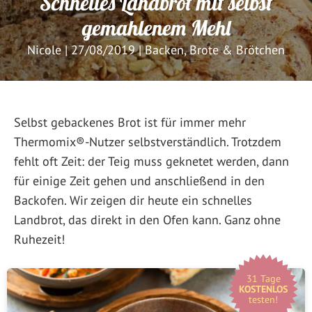
Schnelles Landbrot mit selbst
gemahlenem Mehl
Nicole
|
27/08/2019
|
Backen
,
Brote & Brötchen
Selbst gebackenes Brot ist für immer mehr
Thermomix®-Nutzer selbstverständlich. Trotzdem
fehlt oft Zeit: der Teig muss geknetet werden, dann
für einige Zeit gehen und anschließend in den
Backofen. Wir zeigen dir heute ein schnelles
Landbrot, das direkt in den Ofen kann. Ganz ohne
Ruhezeit!
31 Tage
KOSTENLOS
testen!