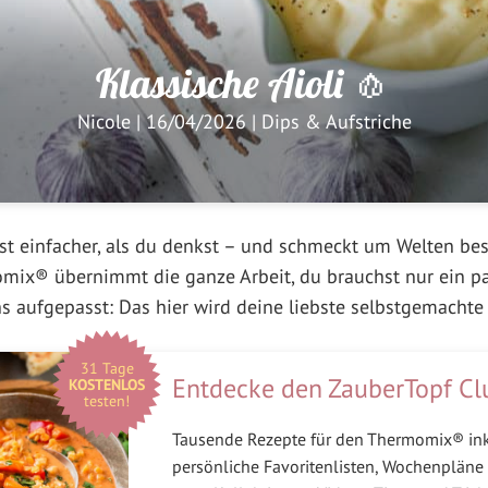
Klassische Aioli 🧄
Nicole
|
16/04/2026
|
Dips & Aufstriche
st einfacher, als du denkst – und schmeckt um Welten bes
mix® übernimmt die ganze Arbeit, du brauchst nur ein pa
 aufgepasst: Das hier wird deine liebste selbstgemachte 
31 Tage
Entdecke den ZauberTopf Cl
KOSTENLOS
testen!
Tausende Rezepte für den Thermomix® in
persönliche Favoritenlisten, Wochenpläne 