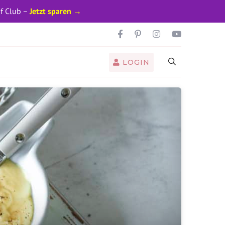
pf Club –
Jetzt sparen →
LOGIN