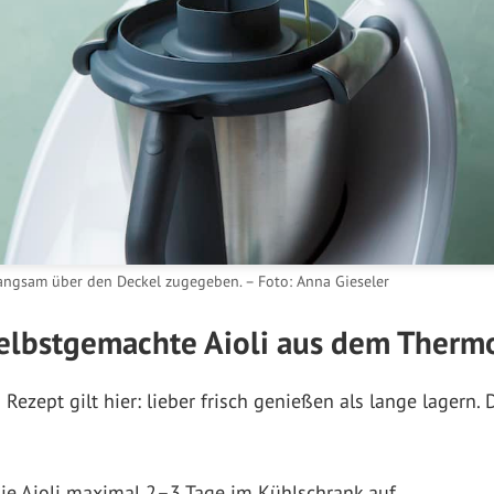
angsam über den Deckel zugegeben. – Foto: Anna Gieseler
selbstgemachte Aioli aus dem Therm
ezept gilt hier: lieber frisch genießen als lange lagern.
e Aioli maximal 2–3 Tage im Kühlschrank auf.