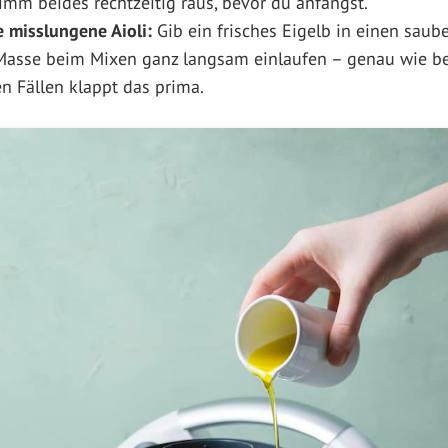
mm beides rechtzeitig raus, bevor du anfängst.
e misslungene Aioli:
Gib ein frisches Eigelb in einen saub
Masse beim Mixen ganz langsam einlaufen – genau wie be
n Fällen klappt das prima.