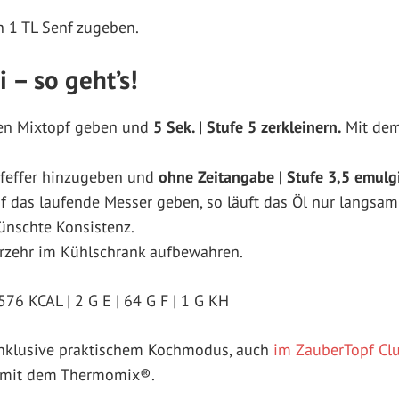
h 1 TL Senf zugeben.
i – so geht’s!
en Mixtopf geben und
5 Sek. | Stufe 5 zerkleinern.
Mit dem
 Pfeffer hinzugeben und
ohne Zeitangabe | Stufe 3,5 emulg
f das laufende Messer geben, so läuft das Öl nur langsam
ünschte Konsistenz.
rzehr im Kühlschrank aufbewahren.
576 KCAL | 2 G E | 64 G F | 1 G KH
 inklusive praktischem Kochmodus, auch
im ZauberTopf Cl
mit dem Thermomix®.