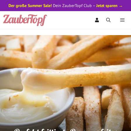
Der große Summer Sale!
Dein ZauberTopf Club –
Jetzt sparen →
Zum
Inhalt
springen
Men