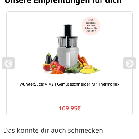
P
N
REVIOUS
EXT
WunderSlicer® V2 | Gemüseschneider für Thermomix
109.95€
Das könnte dir auch schmecken