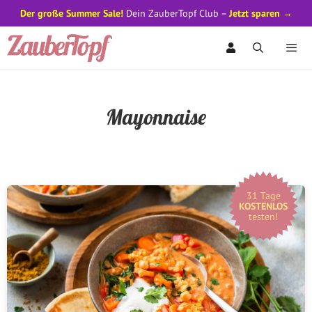
Der große Summer Sale!
Dein ZauberTopf Club –
Jetzt sparen →
Zum
Inhalt
springen
Men
Mayonnaise
31 Tage
KOSTENLOS
testen!