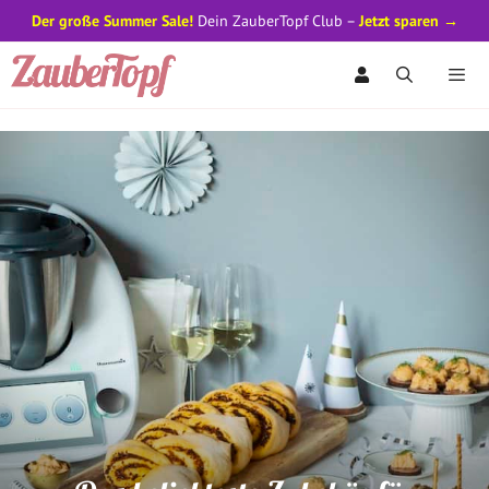
Der große Summer Sale!
Dein ZauberTopf Club –
Jetzt sparen →
Zum
Inhalt
springen
Men