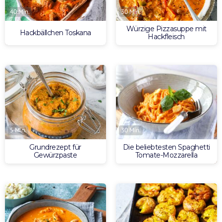
40 Min.
30 Min.
Würzige Pizzasuppe mit
Hackbällchen Toskana
Hackfleisch
5 Min.
30 Min.
Grundrezept für
Die beliebtesten Spaghetti
Gewürzpaste
Tomate-Mozzarella