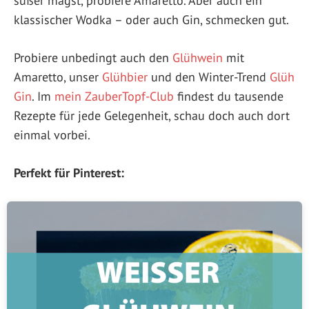
süßer magst, probiere Amaretto. Aber auch ein
klassischer Wodka – oder auch Gin, schmecken gut.
Probiere unbedingt auch den
Glühwein
mit
Amaretto, unser
Glühbier
und den Winter-Trend
Glüh
Gin
. Im
mein ZauberTopf-Club
findest du tausende
Rezepte für jede Gelegenheit, schau doch auch dort
einmal vorbei.
Perfekt für Pinterest: