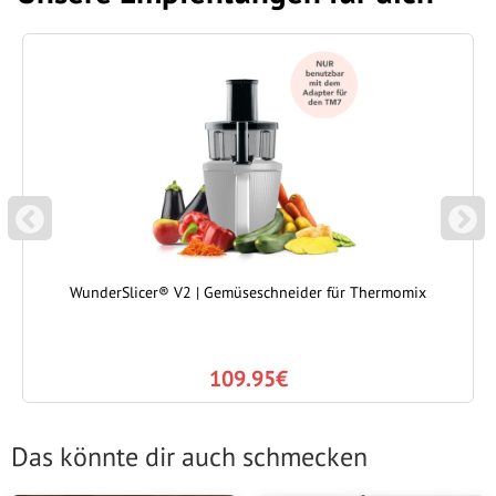
P
N
REVIOUS
EXT
WunderSlicer® V2 | Gemüseschneider für Thermomix
109.95€
Das könnte dir auch schmecken