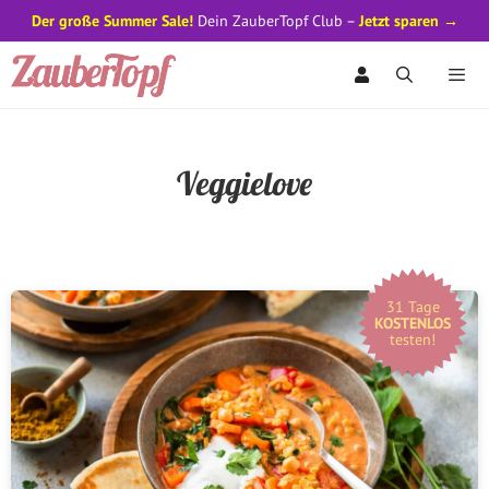
Der große Summer Sale!
Dein ZauberTopf Club –
Jetzt sparen →
Zum
Inhalt
springen
Men
Veggielove
31 Tage
KOSTENLOS
testen!