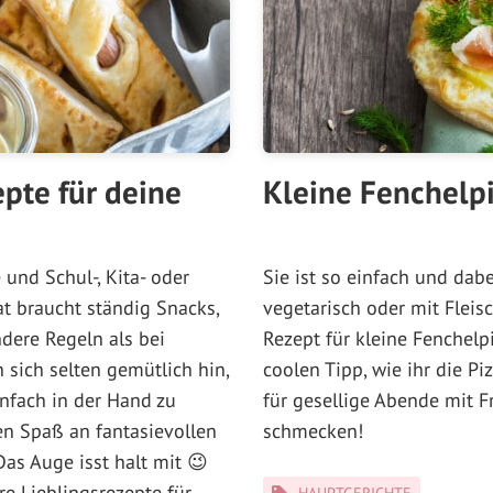
pte für deine
Kleine Fenchelp
und Schul-, Kita- oder
Sie ist so einfach und dabe
at braucht ständig Snacks,
vegetarisch oder mit Fleis
dere Regeln als bei
Rezept für kleine Fenchel
 sich selten gemütlich hin,
coolen Tipp, wie ihr die Pi
infach in der Hand zu
für gesellige Abende mit F
en Spaß an fantasievollen
schmecken!
Das Auge isst halt mit 😉
Kategorien
e Lieblingsrezepte für
HAUPTGERICHTE