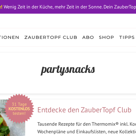
!
Wenig Zeit in der Küche, mehr Zeit in der Sonne. Dein ZauberTo
TIONEN
ZAUBERTOPF CLUB
ABO
SHOP
TIPPS
partysnacks
31 Tage
Entdecke den ZauberTopf Club
KOSTENLOS
testen!
Tausende Rezepte für den Thermomix® inkl. Koc
Wochenpläne und Einkaufslisten, neue Kollekti