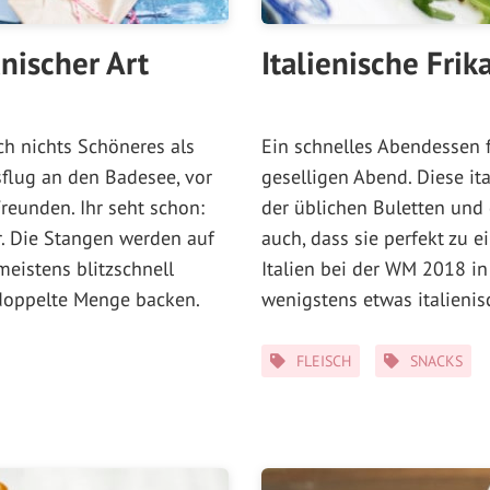
nischer Art
Italienische Fri
ch nichts Schöneres als
Ein schnelles Abendessen f
sflug an den Badesee, vor
geselligen Abend. Diese ita
eunden. Ihr seht schon:
der üblichen Buletten und
r. Die Stangen werden auf
auch, dass sie perfekt zu 
meistens blitzschnell
Italien bei der WM 2018 in
 doppelte Menge backen.
wenigstens etwas italienis
Kategorien
FLEISCH
SNACKS