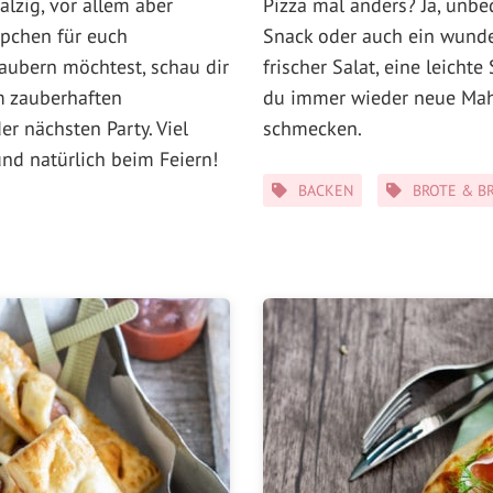
alzig, vor allem aber
Pizza mal anders? Ja, unbed
ppchen für euch
Snack oder auch ein wunde
aubern möchtest, schau dir
frischer Salat, eine leicht
m zauberhaften
du immer wieder neue Mahl
er nächsten Party. Viel
schmecken.
d natürlich beim Feiern!
Kategorien
BACKEN
BROTE & B