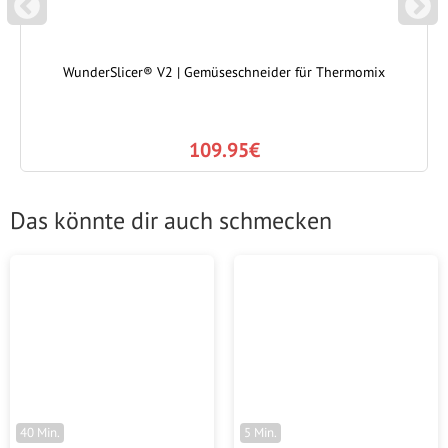
P
N
REVIOUS
EXT
WunderSlicer® V2 | Gemüseschneider für Thermomix
109.95€
Das könnte dir auch schmecken
40 Min.
5 Min.