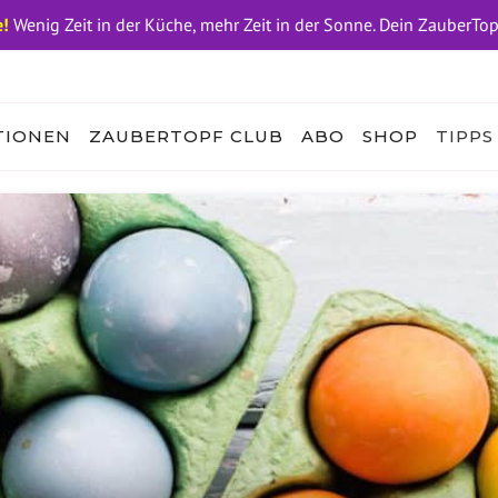
!
Wenig Zeit in der Küche, mehr Zeit in der Sonne. Dein ZauberTo
TIONEN
ZAUBERTOPF CLUB
ABO
SHOP
TIPPS