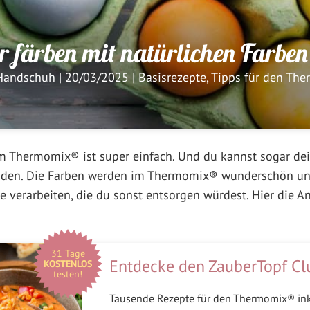
er färben mit natürlichen Farbe
Handschuh
|
20/03/2025
|
Basisrezepte
,
Tipps für den Th
m Thermomix® ist super einfach. Und du kannst sogar dei
enden. Die Farben werden im Thermomix® wunderschön un
e verarbeiten, die du sonst entsorgen würdest. Hier die A
31 Tage
Entdecke den ZauberTopf Cl
KOSTENLOS
testen!
Tausende Rezepte für den Thermomix® in