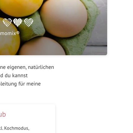
n 💜🧡💚
ermomix®
ne eigenen, natürlichen
d du kannst
nleitung für meine
ub
kl. Kochmodus,