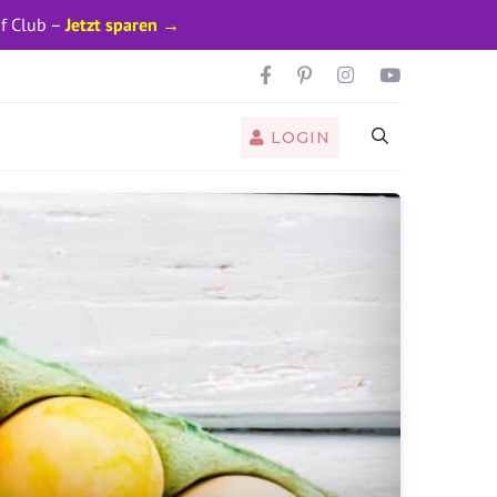
pf Club –
Jetzt sparen →
LOGIN