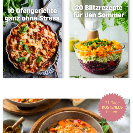
31 Tage
KOSTENLOS
testen!