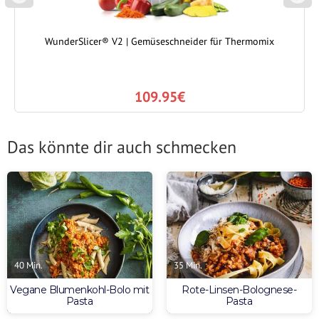
P
N
REVIOUS
EXT
WunderSlicer® V2 | Gemüseschneider für Thermomix
109.95€
Das könnte dir auch schmecken
40 Min.
35 Min.
Vegane Blumenkohl-Bolo mit
Rote-Linsen-Bolognese-
Pasta
Pasta