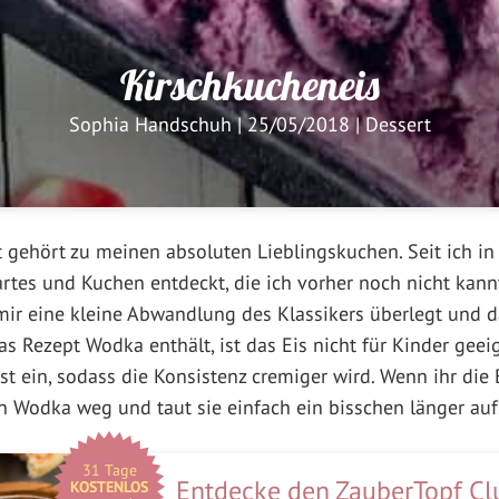
Kirschkucheneis
Sophia Handschuh
|
25/05/2018
|
Dessert
t gehört zu meinen absoluten Lieblingskuchen. Seit ich in
Tartes und Kuchen entdeckt, die ich vorher noch nicht kann
mir eine kleine Abwandlung des Klassikers überlegt und d
s Rezept Wodka enthält, ist das Eis nicht für Kinder gee
fest ein, sodass die Konsistenz cremiger wird. Wenn ihr di
den Wodka weg und taut sie einfach ein bisschen länger auf
31 Tage
Entdecke den ZauberTopf Cl
KOSTENLOS