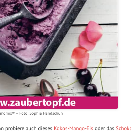
rmomix® – Foto: Sophia Handschuh
nn probiere auch dieses
Kokos-Mango-Eis
oder das
Schok