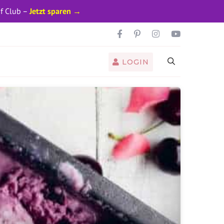
pf Club –
Jetzt sparen →
LOGIN