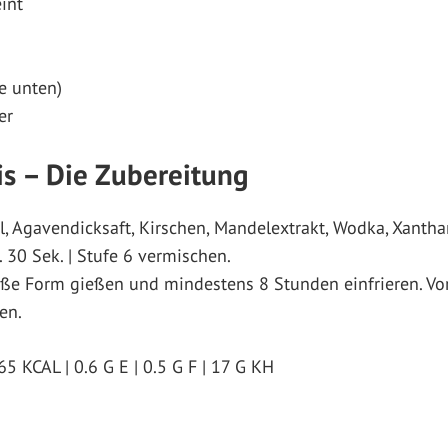
int
e unten)
er
s – Die Zubereitung
, Agavendicksaft, Kirschen, Mandelextrakt, Wodka, Xantha
 30 Sek. | Stufe 6 vermischen.
oße Form gießen und mindestens 8 Stunden einfrieren. Vo
en.
5 KCAL | 0.6 G E | 0.5 G F | 17 G KH