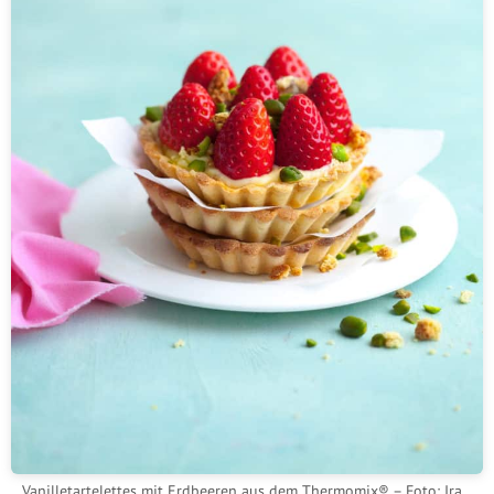
Vanilletartelettes mit Erdbeeren aus dem Thermomix® – Foto: Ira