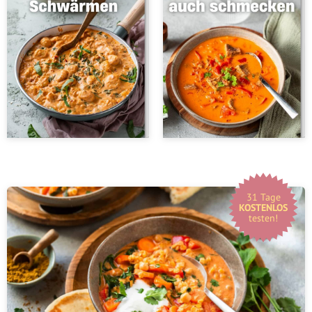
31 Tage
KOSTENLOS
testen!