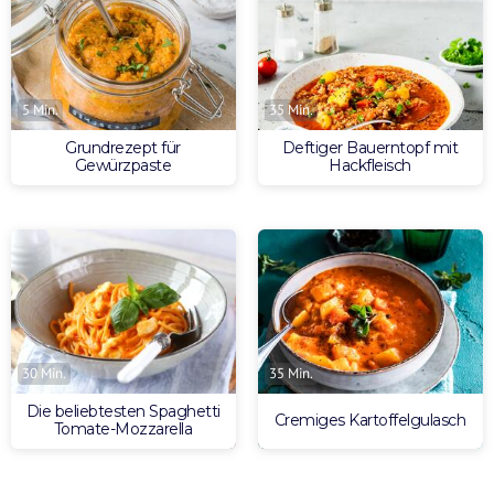
5 Min.
35 Min.
Grundrezept für
Deftiger Bauerntopf mit
Gewürzpaste
Hackfleisch
30 Min.
35 Min.
Die beliebtesten Spaghetti
Cremiges Kartoffelgulasch
Tomate-Mozzarella