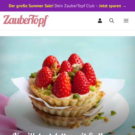
Der große Summer Sale!
Dein ZauberTopf Club –
Jetzt sparen →
Zum
Inhalt
springen
Men