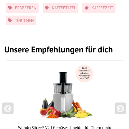
Schlagwörter
ERDBEEREN
KAFFEETAFEL
KAFFEEZEIT
TÖRTCHEN
Unsere Empfehlungen für dich
P
N
REVIOUS
EXT
WunderSlicer® V2 | Gemüseschneider für Thermomix