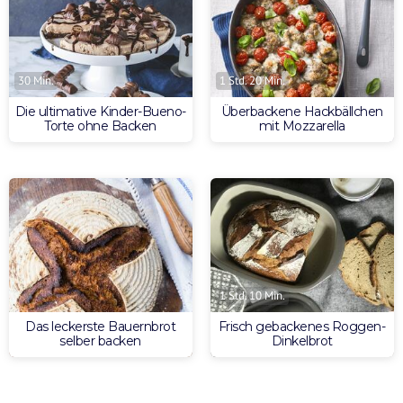
30 Min.
1 Std. 20 Min.
Die ultimative Kinder-Bueno-
Überbackene Hackbällchen
Torte ohne Backen
mit Mozzarella
1 Std. 10 Min.
Das leckerste Bauernbrot
Frisch gebackenes Roggen-
selber backen
Dinkelbrot