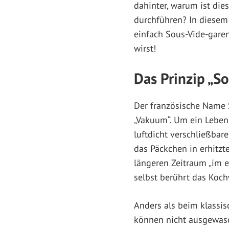
dahinter, warum ist die
durchführen? In diesem 
einfach Sous-Vide-garen
wirst!
Das Prinzip „S
Der französische Name S
„Vakuum“. Um ein Lebens
luftdicht verschließbar
das Päckchen in erhitz
längeren Zeitraum „im ei
selbst berührt das Koch
Anders als beim klassi
können nicht ausgewasc