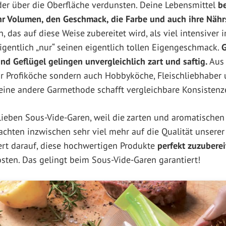
der über die Oberfläche verdunsten. Deine Lebensmittel
be
hr Volumen, den Geschmack, die Farbe und auch ihre Nähr
, das auf diese Weise zubereitet wird, als viel intensiver
eigentlich „nur“ seinen eigentlich tollen Eigengeschmack.
G
 und Geflügel gelingen unvergleichlich zart und saftig.
Aus 
ur Profiköche sondern auch Hobbyköche, Fleischliebhaber u
eine andere Garmethode schafft vergleichbare Konsisten
eben Sous-Vide-Garen, weil die zarten und aromatischen 
achten inzwischen sehr viel mehr auf die Qualität unsere
rt darauf, diese hochwertigen Produkte
perfekt zuzuberei
sten. Das gelingt beim Sous-Vide-Garen garantiert!