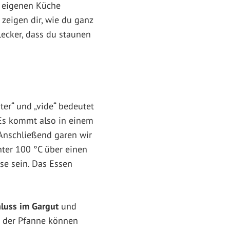
r eigenen Küche
zeigen dir, wie du ganz
lecker, dass du staunen
er“ und „vide“ bedeutet
 Es kommt also in einem
 Anschließend garen wir
ter 100 °C über einen
üse sein. Das Essen
luss im Gargut
und
n der Pfanne können