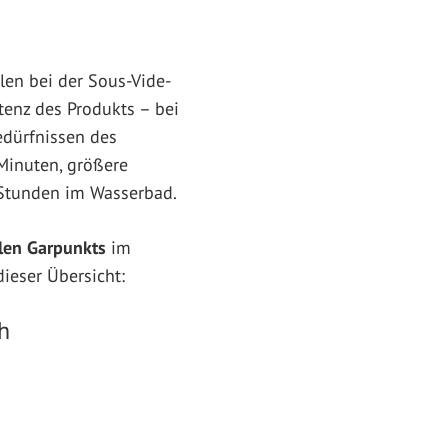
len bei der Sous-Vide-
tenz des Produkts – bei
edürfnissen des
Minuten, größere
e Stunden im Wasserbad.
len Garpunkts
im
dieser Übersicht:
h