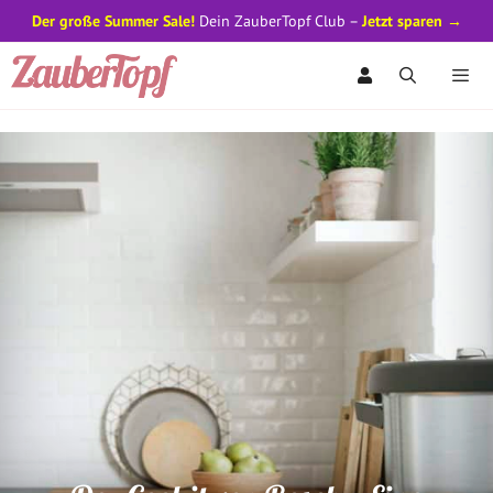
Der große Summer Sale!
Dein ZauberTopf Club –
Jetzt sparen →
Zum
Inhalt
springen
Men