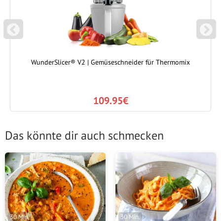
P
N
REVIOUS
EXT
WunderSlicer® V2 | Gemüseschneider für Thermomix
109.95€
Das könnte dir auch schmecken
30 Min.
30 Min.