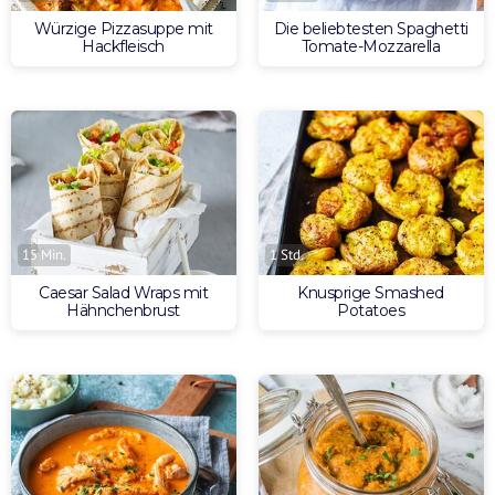
Würzige Pizzasuppe mit
Die beliebtesten Spaghetti
Hackfleisch
Tomate-Mozzarella
15 Min.
1 Std.
Caesar Salad Wraps mit
Knusprige Smashed
Hähnchenbrust
Potatoes