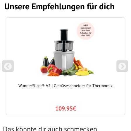
Unsere Empfehlungen für dich
P
N
REVIOUS
EXT
WunderSlicer® V2 | Gemüseschneider für Thermomix
109.95€
Das könnte dir auch schmecken