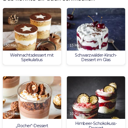
30 Min.
15 Min.
Weihnachtsdessert mit
Schwarzwälder-Kirsch-
Spekulatius
Dessert im Glas
25 Min.
10 Min.
Himbeer-Schokokuss-
„Rocher“-Dessert
Dessert