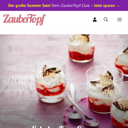
Der große Summer Sale!
Dein ZauberTopf Club –
Jetzt sparen →
Zum
Inhalt
springen
Men