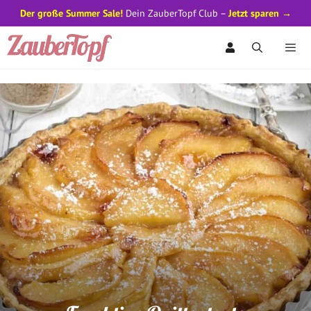
Der große Summer Sale!
Dein ZauberTopf Club –
Jetzt sparen →
Zum
Inhalt
springen
Men