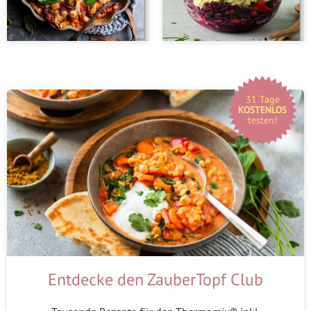
31 Tage
KOSTENLOS
testen!
Entdecke den ZauberTopf Club