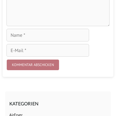
Name
E-
Mail
KATEGORIEN
AirFryer