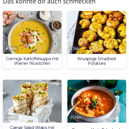
Das könnte dir auch schmecken
40 Min.
1 Std.
Cremige Kartoffelsuppe mit
Knusprige Smashed
Wiener Würstchen
Potatoes
15 Min.
35 Min.
Caesar Salad Wraps mit