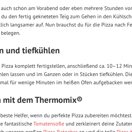
 auch schon am Vorabend oder eben mehrere Stunden vor
st du den fertig gekneteten Teig zum Gehen in den Kühlsch
lich langsamer auf. Nun brauchst du für die Pizza nach 
 belegen.
n und tiefkühlen
 Pizza komplett fertigstellen, anschließend ca. 10–12 Min.
len lassen und im Ganzen oder in Stücken tiefkühlen. Di
nmal für wenige Minuten im heißen Ofen aufgebacken we
za mit dem Thermomix®
 beste Helfer, wenn du perfekte Pizza zubereiten möchtest
ne fantastische
Tomatensoße
und zerkleinert deine Zutaten
ch unseren großen
Pizza-Ratgeber
an und die tolle
Pizza-