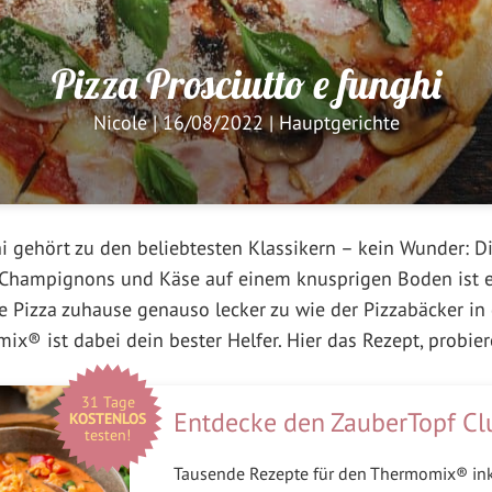
Pizza Prosciutto e funghi
Nicole
|
16/08/2022
|
Hauptgerichte
hi gehört zu den beliebtesten Klassikern – kein Wunder: 
 Champignons und Käse auf einem knusprigen Boden ist e
ne Pizza zuhause genauso lecker zu wie der Pizzabäcker in 
ix® ist dabei dein bester Helfer. Hier das Rezept, probier
31 Tage
Entdecke den ZauberTopf Cl
KOSTENLOS
testen!
Tausende Rezepte für den Thermomix® in