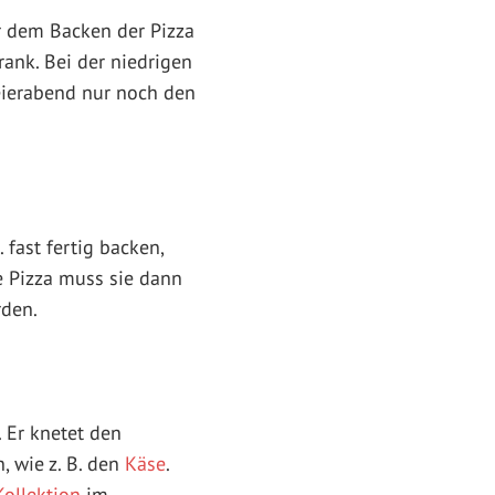
 dem Backen der Pizza
rank. Bei der niedrigen
Feierabend nur noch den
 fast fertig backen,
e Pizza muss sie dann
rden.
. Er knetet den
, wie z. B. den
Käse
.
Kollektion
im