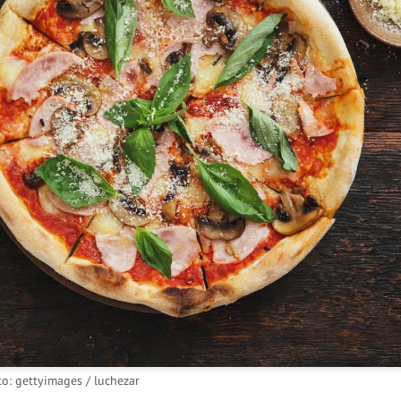
to: gettyimages / luchezar