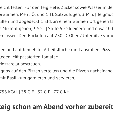
eicht fetten. Für den Teig Hefe, Zucker sowie Wasser in 
2 erwärmen. Mehl, Öl und 1 TL Salz zufügen, 3 Min. | Teigm
 füllen und abgedeckt 1 Std. an einem warmen Ort gehen l
 Mixtopf geben, 3 Sek. | Stufe 5 zerkleinern und etwa 10
n lassen. Den Backofen auf 230 °C Ober-/Unterhitze vorhe
en und auf bemehlter Arbeitsfläche rund ausrollen. Pizza
legen. Mit passierten Tomaten
Mozzarella bestreuen.
nos auf den Pizzen verteilen und die Pizzen nacheinand
mit Basilikum garnieren und servieren.
756 KCAL | 38 G E | 32 G F | 77 G KH
teig schon am Abend vorher zuberei