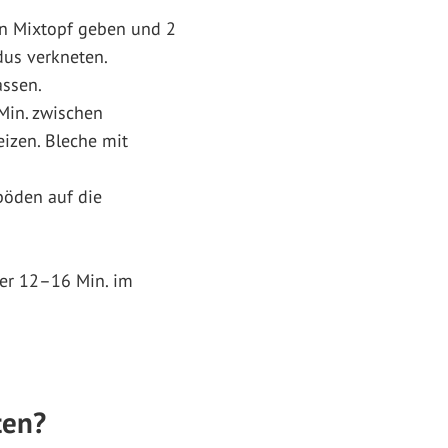
den Mixtopf geben und 2
odus verkneten.
assen.
 Min. zwischen
izen. Bleche mit
böden auf die
er 12–16 Min. im
ten?