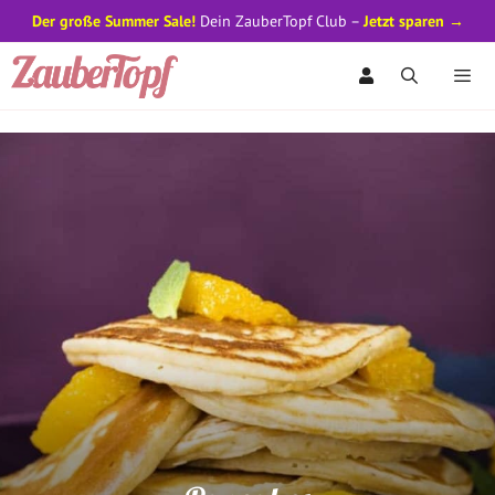
Der große Summer Sale!
Dein ZauberTopf Club –
Jetzt sparen →
Zum
Inhalt
springen
Men