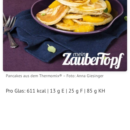
Pancakes aus dem Thermomix® – Foto: Anna Giesinger
Pro Glas: 611 kcal | 13 g E | 25 g F | 85 g KH