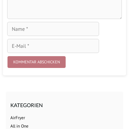
Name
E-
Mail
KATEGORIEN
AirFryer
All in One