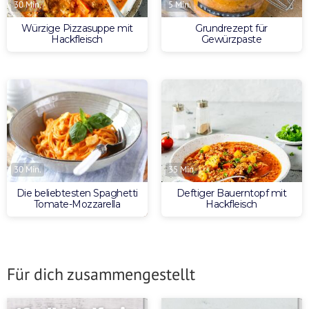
30 Min.
5 Min.
Würzige Pizzasuppe mit
Grundrezept für
Hackfleisch
Gewürzpaste
30 Min.
35 Min.
Die beliebtesten Spaghetti
Deftiger Bauerntopf mit
Tomate-Mozzarella
Hackfleisch
Für dich zusammengestellt