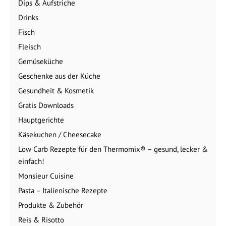
Gratis Downloads
Hauptgerichte
Käsekuchen / Cheesecake
Low Carb Rezepte für den Thermomix® – gesund, lecker &
einfach!
Monsieur Cuisine
Pasta – Italienische Rezepte
Produkte & Zubehör
Reis & Risotto
Salat
Snacks
Suppen & Eintöpfe
Süßes Backen
Tierisch lecker – Kochen für Tiere
Tipps für den Thermomix®
Verlosung