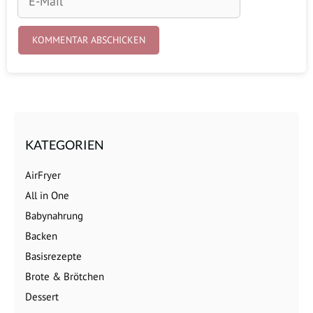
KATEGORIEN
AirFryer
All in One
Babynahrung
Backen
Basisrezepte
Brote & Brötchen
Dessert
Dips & Aufstriche
Drinks
Fisch
Fleisch
Gemüseküche
Geschenke aus der Küche
Gesundheit & Kosmetik