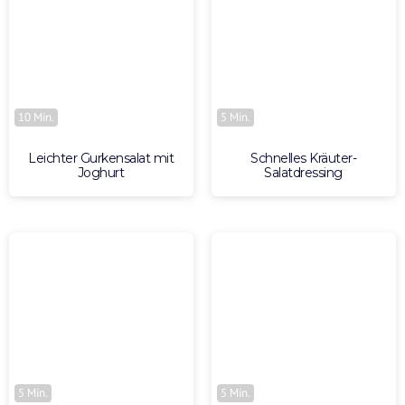
10 Min.
5 Min.
Leichter Gurkensalat mit
Schnelles Kräuter-
Joghurt
Salatdressing
5 Min.
5 Min.
Blitz-Brokkolisalat mit Feta
Ratz-Fatz-Blumenkohlsalat
und Walnüssen
Für dich zusammengestellt