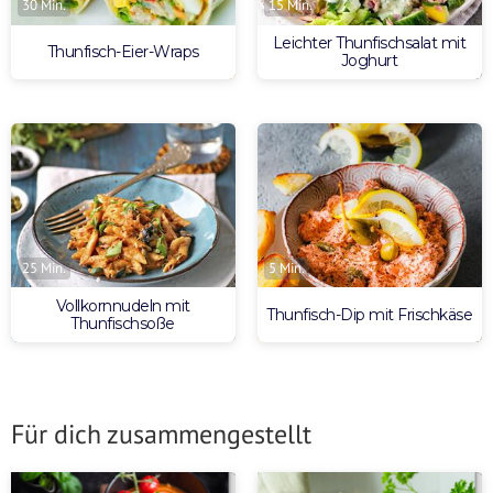
30 Min.
15 Min.
Leichter Thunfischsalat mit
Thunfisch-Eier-Wraps
Joghurt
25 Min.
5 Min.
Vollkornnudeln mit
Thunfisch-Dip mit Frischkäse
Thunfischsoße
Für dich zusammengestellt