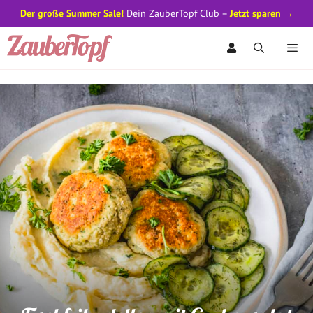
Der große Summer Sale!
Dein ZauberTopf Club –
Jetzt sparen →
Zum
Inhalt
springen
Men