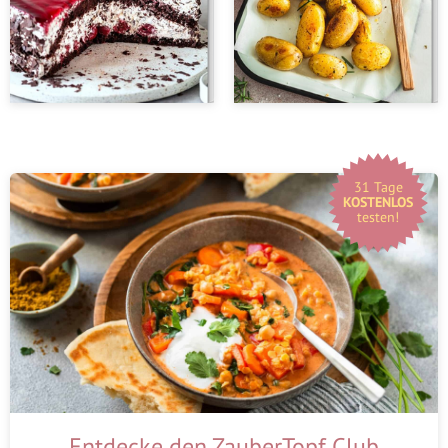
31 Tage
KOSTENLOS
testen!
Entdecke den ZauberTopf Club