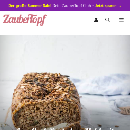
Der große Summer Sale!
Dein ZauberTopf Club –
Jetzt sparen →
Zum
Inhalt
springen
Men