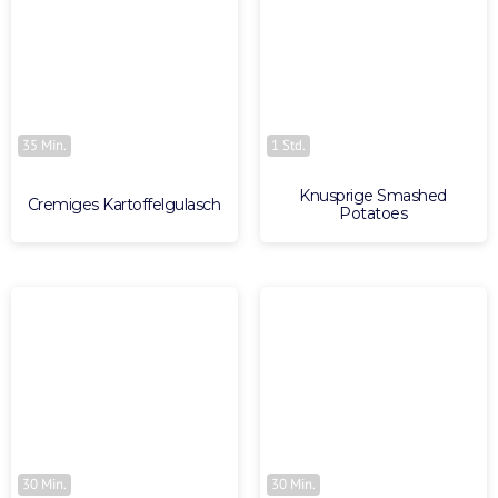
35 Min.
1 Std.
Knusprige Smashed
Cremiges Kartoffelgulasch
Potatoes
30 Min.
30 Min.