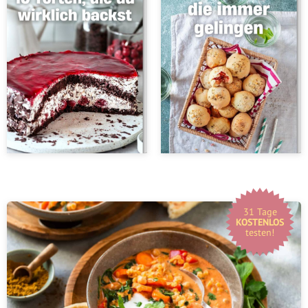
31 Tage
KOSTENLOS
testen!