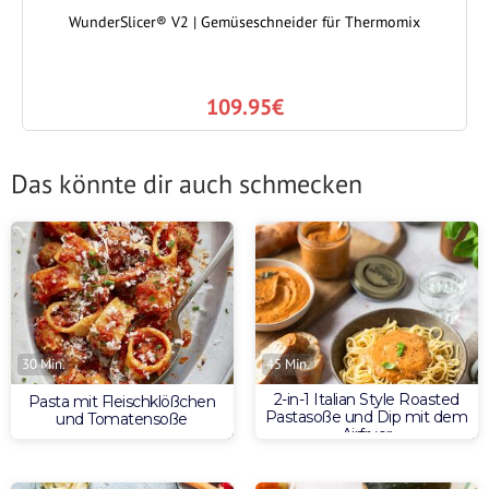
WunderSlicer® V2 | Gemüseschneider für Thermomix
109.95€
Das könnte dir auch schmecken
30 Min.
45 Min.
2-in-1 Italian Style Roasted
Pasta mit Fleischklößchen
Pastasoße und Dip mit dem
und Tomatensoße
Airfryer