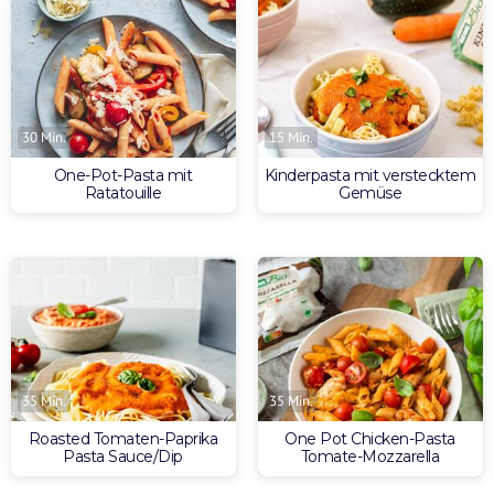
30 Min.
15 Min.
One-Pot-Pasta mit
Kinderpasta mit verstecktem
Ratatouille
Gemüse
35 Min.
35 Min.
Roasted Tomaten-Paprika
One Pot Chicken-Pasta
Pasta Sauce/Dip
Tomate-Mozzarella