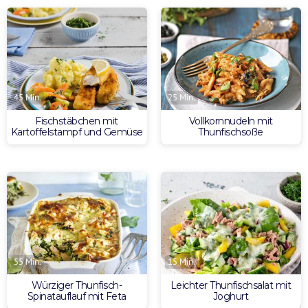
45 Min.
25 Min.
Fischstäbchen mit
Vollkornnudeln mit
Kartoffelstampf und Gemüse
Thunfischsoße
55 Min.
15 Min.
Würziger Thunfisch-
Leichter Thunfischsalat mit
Spinatauflauf mit Feta
Joghurt