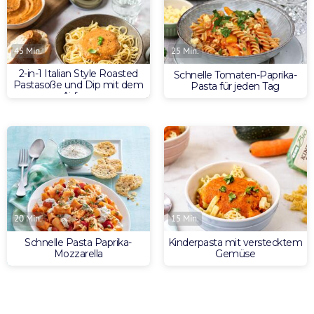
45 Min.
25 Min.
2-in-1 Italian Style Roasted
Schnelle Tomaten-Paprika-
Pastasoße und Dip mit dem
Pasta für jeden Tag
Airfryer
20 Min.
15 Min.
Schnelle Pasta Paprika-
Kinderpasta mit verstecktem
Mozzarella
Gemüse