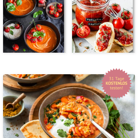
31 Tage
KOSTENLOS
testen!