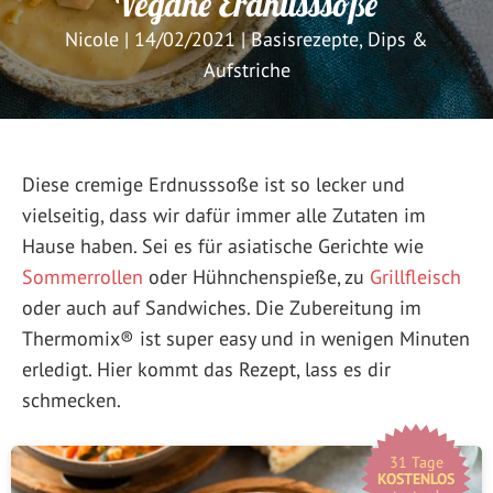
Vegane Erdnusssoße
Nicole
|
14/02/2021
|
Basisrezepte
,
Dips &
Aufstriche
Diese cremige Erdnusssoße ist so lecker und
vielseitig, dass wir dafür immer alle Zutaten im
Hause haben. Sei es für asiatische Gerichte wie
Sommerrollen
oder Hühnchenspieße, zu
Grillfleisch
oder auch auf Sandwiches. Die Zubereitung im
Thermomix® ist super easy und in wenigen Minuten
erledigt. Hier kommt das Rezept, lass es dir
schmecken.
31 Tage
KOSTENLOS