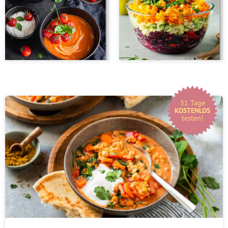
31 Tage
KOSTENLOS
testen!