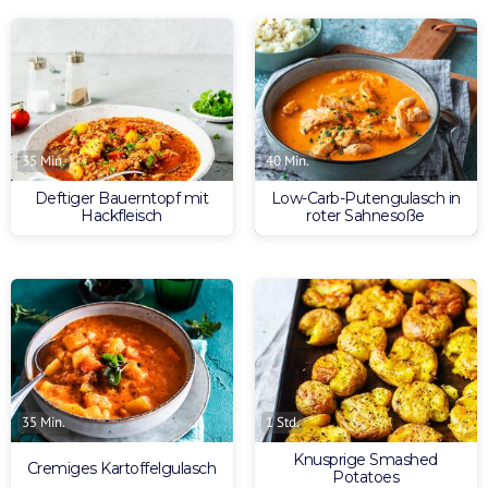
35 Min.
40 Min.
Deftiger Bauerntopf mit
Low-Carb-Putengulasch in
Hackfleisch
roter Sahnesoße
35 Min.
1 Std.
Knusprige Smashed
Cremiges Kartoffelgulasch
Potatoes