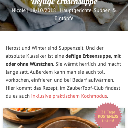
Deftige Erbsensuppe
Nicole
|
18/10/2018
|
Hauptgerichte
,
Suppen &
Eintöpfe
Herbst und Winter sind Suppenzeit. Und der
absolute Klassiker ist eine
deftige Erbsensuppe, mit
oder ohne Würstchen
. Sie wärmt herrlich und macht
lange satt. Außerdem kann man sie auch toll
vorkochen, einfrieren und bei Bedarf aufwärmen.
Hier kommt das Rezept, im ZauberTopf-Club findest
du es auch
inklusive praktischem Kochmodus
.
31 Tage
KOSTENLOS
testen!