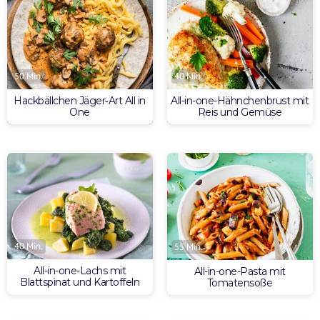
50 Min.
40 Min.
Hackbällchen Jäger‑Art All in
All-in-one-Hähnchenbrust mit
One
Reis und Gemüse
40 Min.
55 Min.
All-in-one-Lachs mit
All-in-one-Pasta mit
Blattspinat und Kartoffeln
Tomatensoße