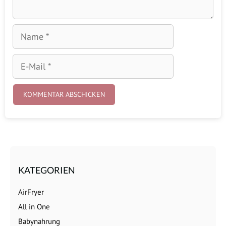
Name
E-
Mail
KATEGORIEN
AirFryer
All in One
Babynahrung