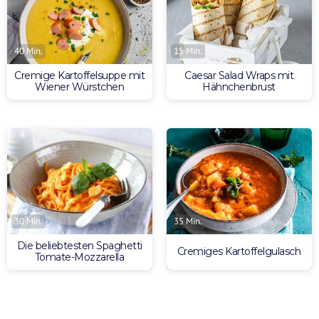
40 Min.
15 Min.
Cremige Kartoffelsuppe mit
Caesar Salad Wraps mit
Wiener Würstchen
Hähnchenbrust
30 Min.
35 Min.
Die beliebtesten Spaghetti
Cremiges Kartoffelgulasch
Tomate-Mozzarella