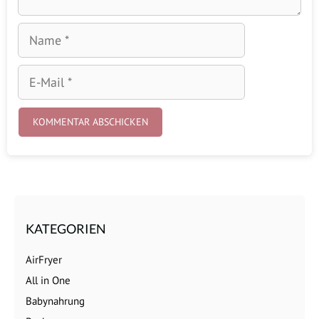
Name
E-
Mail
KATEGORIEN
AirFryer
All in One
Babynahrung