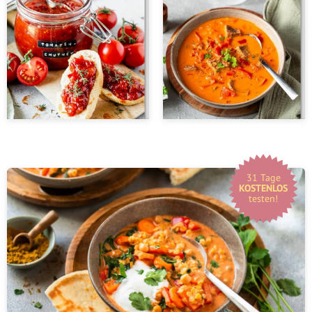
31 Tage
KOSTENLOS
testen!