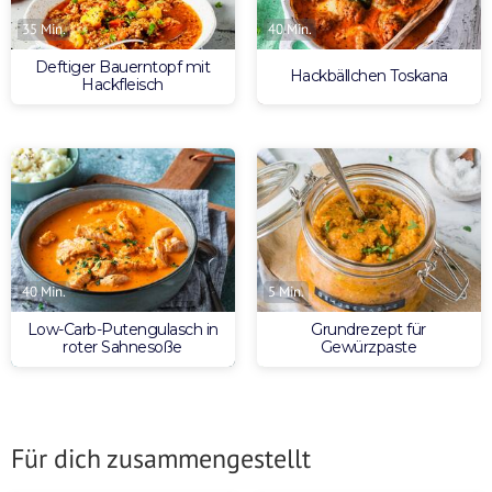
35 Min.
40 Min.
Deftiger Bauerntopf mit
Hackbällchen Toskana
Hackfleisch
5 Min.
40 Min.
Grundrezept für
Low-Carb-Putengulasch in
Gewürzpaste
roter Sahnesoße
Für dich zusammengestellt