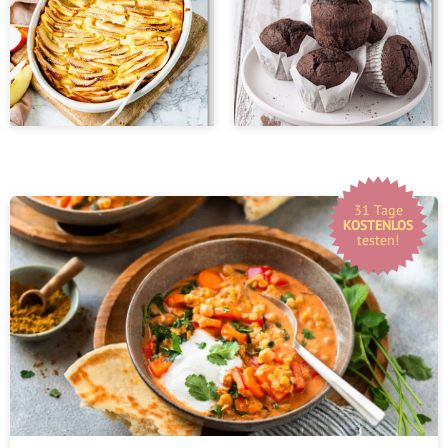
31 Tage
KOSTENLOS
testen!