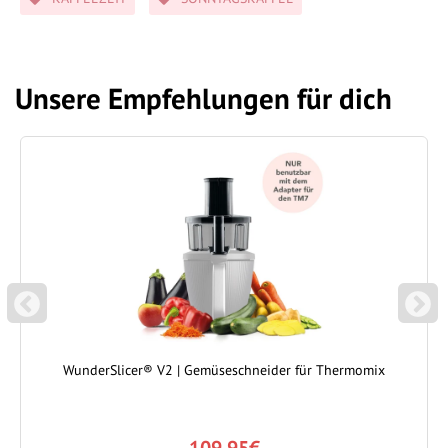
Unsere Empfehlungen für dich
P
N
REVIOUS
EXT
WunderSlicer® V2 | Gemüseschneider für Thermomix
109.95€