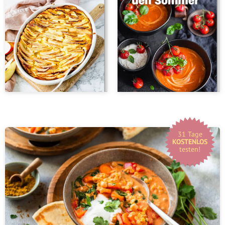
31 Tage
KOSTENLOS
testen!