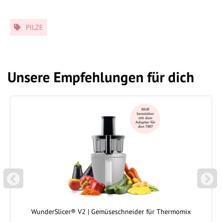
Schlagwörter
PILZE
Unsere Empfehlungen für dich
P
N
REVIOUS
EXT
WunderSlicer® V2 | Gemüseschneider für Thermomix