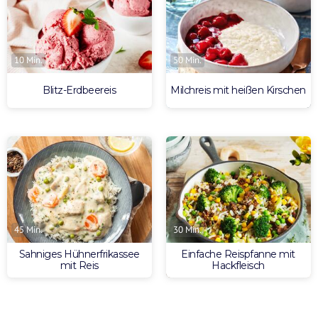
10 Min.
50 Min.
Blitz-Erdbeereis
Milchreis mit heißen Kirschen
45 Min.
30 Min.
Sahniges Hühnerfrikassee
Einfache Reispfanne mit
mit Reis
Hackfleisch