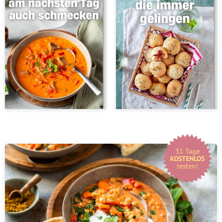
31 Tage
KOSTENLOS
testen!