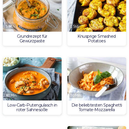
5 Min.
1 Std.
Grundrezept für
Knusprige Smashed
Gewürzpaste
Potatoes
30 Min.
40 Min.
Die beliebtesten Spaghetti
Low-Carb-Putengulasch in
Tomate-Mozzarella
roter Sahnesoße