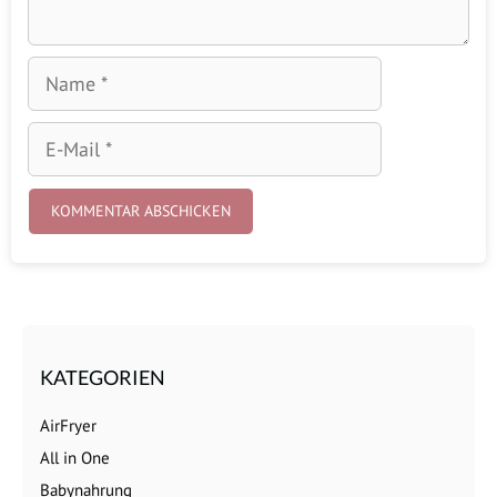
Name
E-
Mail
KATEGORIEN
AirFryer
All in One
Babynahrung