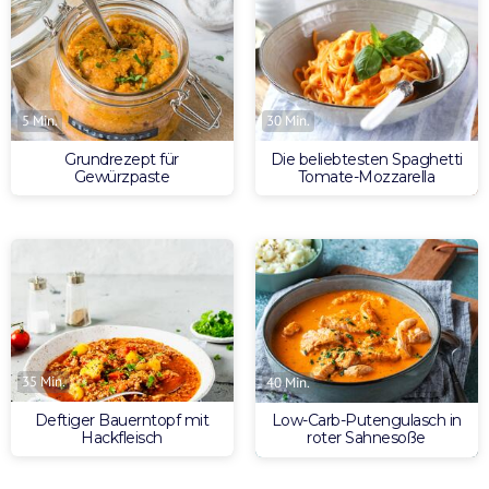
5 Min.
30 Min.
Grundrezept für
Die beliebtesten Spaghetti
Gewürzpaste
Tomate-Mozzarella
35 Min.
40 Min.
Deftiger Bauerntopf mit
Low-Carb-Putengulasch in
Hackfleisch
roter Sahnesoße