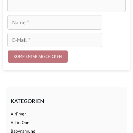
Name
E-
Mail
KATEGORIEN
AirFryer
All in One
Babynahrung