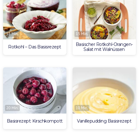
55 Min.
15 Min.
Basischer Rotkohl-Orangen-
Rotkohl – Das Basisrezept
Salat mit Walnüssen
20 Min.
10 Min.
Basisrezept: Kirschkompott
Vanillepudding Basisrezept