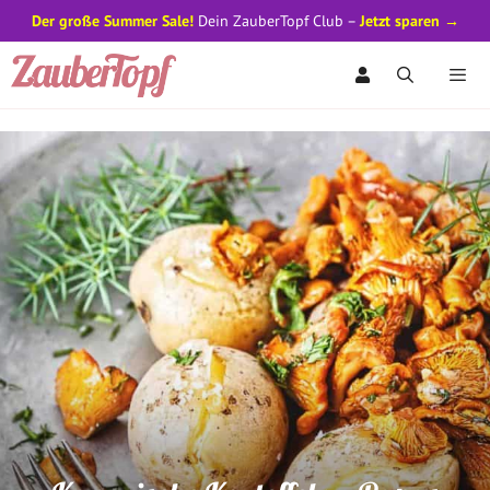
Der große Summer Sale!
Dein ZauberTopf Club –
Jetzt sparen →
Zum
Inhalt
springen
Men