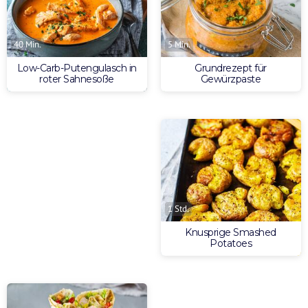
5 Min.
40 Min.
Grundrezept für
Low-Carb-Putengulasch in
Gewürzpaste
roter Sahnesoße
1 Std.
Knusprige Smashed
Potatoes