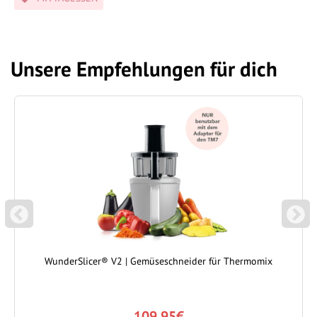
Unsere Empfehlungen für dich
P
N
REVIOUS
EXT
WunderSlicer® V2 | Gemüseschneider für Thermomix
109.95€