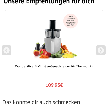
Unsere Empfehlungen für dich
P
N
REVIOUS
EXT
WunderSlicer® V2 | Gemüseschneider für Thermomix
109.95€
Das könnte dir auch schmecken