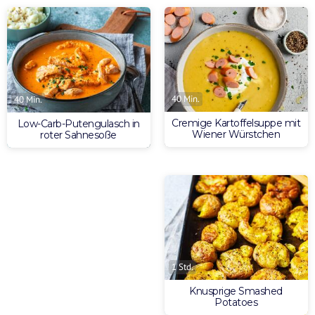
40 Min.
40 Min.
Cremige Kartoffelsuppe mit
Low-Carb-Putengulasch in
Wiener Würstchen
roter Sahnesoße
1 Std.
Knusprige Smashed
Potatoes