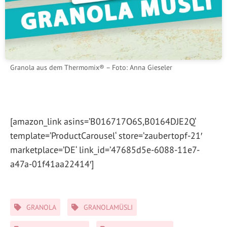
Granola aus dem Thermomix® – Foto: Anna Gieseler
[amazon_link asins=’B016717O6S,B0164DJE2Q‘
template=’ProductCarousel‘ store=’zaubertopf-21′
marketplace=’DE‘ link_id=’47685d5e-6088-11e7-
a47a-01f41aa22414′]
Schlagwörter
GRANOLA
GRANOLAMÜSLI