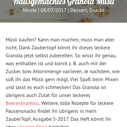
Hausgemachtes Granola Müsli
Nicole
|
08/07/2017
|
Dessert
,
Snacks
Müsli kaufen? Kann man machen, muss man aber
nicht. Dank Zaubertopf könnt ihr dieses leckere
Granola jetzt selbst zubereiten. So wisst ihr genau,
was enthalten ist und könnt z. B. auch mit der
Zucker, bzw. Ahornmenge variieren. Je nachdem, wie
süß ihr das Müsli gern mögt. Viel Spaß beim Mixen
und lasst es euch schmecken! Das Granola ist
übrigens auch Zutat für unser leckeres
Beerentiramisu
. Weitere, tolle Rezepte für leckere
Pausensnacks findet ihr übrigens in mein
ZauberTopf, Ausgabe 5-2017. Das Heft könnt ihr
über
unseren Shop
bestellen.