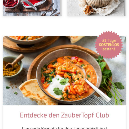
31 Tage
KOSTENLOS
testen!
Entdecke den ZauberTopf Club
Tausende Rezepte für den Thermomix® inkl.