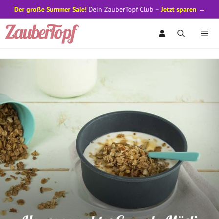
Der große Summer Sale!
Dein ZauberTopf Club –
Jetzt sparen →
Zum
Inhalt
springen
Men