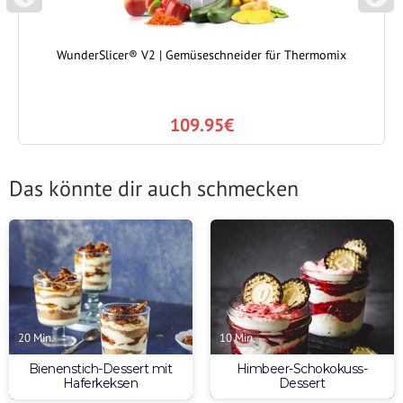
P
N
REVIOUS
EXT
WunderSlicer® V2 | Gemüseschneider für Thermomix
109.95€
Das könnte dir auch schmecken
10 Min.
20 Min.
Himbeer-Schokokuss-
Bienenstich-Dessert mit
Dessert
Haferkeksen