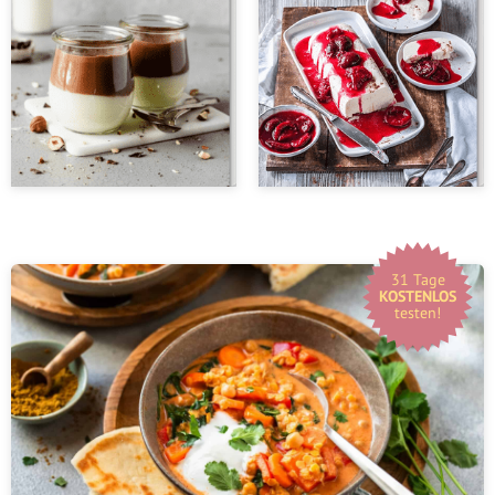
31 Tage
KOSTENLOS
testen!