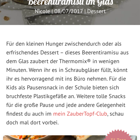
Beerentiramisu im Glas
Nicole
|
08/07/2017
|
Dessert
Für den kleinen Hunger zwischendurch oder als
erfrischendes Dessert – dieses Beerentiramisu aus
dem Glas zaubert der Thermomix® in wenigen
Minuten. Wenn ihr es in Schraubgläser füllt, könnt
ihr es hervorragend mit ins Büro nehmen. Für die
Kids als Pausensnack in der Schule bieten sich
bruchfeste Plastikgefäße an. Weitere tolle Snacks
für die große Pause und jede andere Gelegenheit
findest du auch im
mein ZauberTopf-Club
, schau
doch mal dort vorbei.
31 Tage