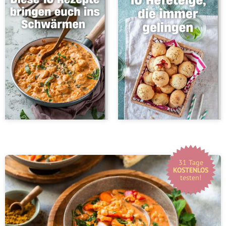
31 Tage
KOSTENLOS
testen!