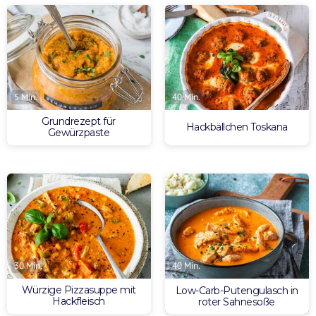
5 Min.
40 Min.
Grundrezept für
Hackbällchen Toskana
Gewürzpaste
30 Min.
40 Min.
Würzige Pizzasuppe mit
Low-Carb-Putengulasch in
Hackfleisch
roter Sahnesoße