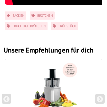
Schlagwörter
BACKEN
BRÖTCHEN
FRUCHTIGE BRÖTCHEN
FRÜHSTÜCK
Unsere Empfehlungen für dich
P
N
REVIOUS
EXT